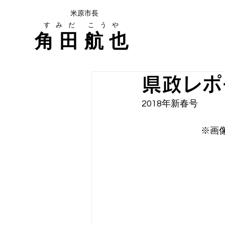
米原市長
すみだ こうや
角田
航也
県政レポー
2018年新春号
※画