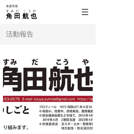
米原市長
すみだ こうや
角田
航也
活動報告